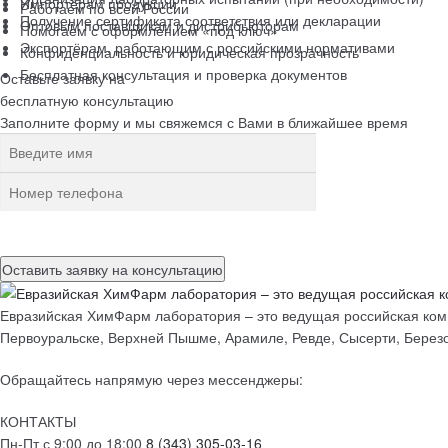
Импортёрам продукции
Работаем по всей России
Получение сертификата соответствия или декларации
Оптовым поставщикам и дистрибьюторам
Помогаем с оформлением «под ключ»
Экспортёрам, работающим с российскими нормативами
Конфиденциальность и юридическая прозрачность
Бесплатная консультация и проверка документов
Оставьте заявку на
бесплатную
консультацию
Заполните форму и мы свяжемся с Вами в ближайшее время
Нажимая на кнопку, вы разрешаете
обработку персональных данн
Евразийская ХимФарм лаборатория – это ведущая российская комп
Первоуральске, Верхней Пышме, Арамиле, Ревде, Сысерти, Березо
Обращайтесь напрямую через мессенджеры:
КОНТАКТЫ
Пн-Пт с 9:00 до 18:00
8 (343) 305-03-16