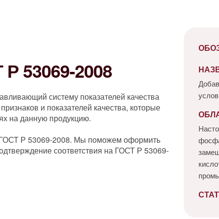
ОБО
Р 53069-2008
НАЗ
Добав
услов
навливающий систему показателей качества
признаков и показателей качества, которые
ОБЛ
ях на данную продукцию.
Насто
 ГОСТ Р 53069-2008. Мы поможем оформить
фосфа
одтверждение соответствия на ГОСТ Р 53069-
замещ
кисло
пром
СТАТ