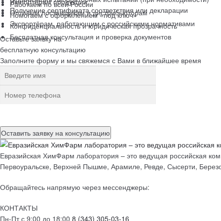
Импортёрам продукции
Работаем по всей России
Получение сертификата соответствия или декларации
Оптовым поставщикам и дистрибьюторам
Помогаем с оформлением «под ключ»
Экспортёрам, работающим с российскими нормативами
Конфиденциальность и юридическая прозрачность
Бесплатная консультация и проверка документов
Оставьте заявку на
бесплатную
консультацию
Заполните форму и мы свяжемся с Вами в ближайшее время
Нажимая на кнопку, вы разрешаете
обработку персональных данн
Евразийская ХимФарм лаборатория – это ведущая российская комп
Первоуральске, Верхней Пышме, Арамиле, Ревде, Сысерти, Березо
Обращайтесь напрямую через мессенджеры:
КОНТАКТЫ
Пн-Пт с 9:00 до 18:00
8 (343) 305-03-16