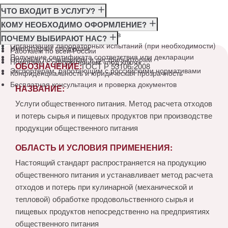
ЧТО ВХОДИТ В УСЛУГУ?
Консультация по требованиям ГОСТ
КОМУ НЕОБХОДИМО ОФОРМЛЕНИЕ?
Подготовка и подача документов
Производителям
ПОЧЕМУ ВЫБИРАЮТ НАС?
Организация лабораторных испытаний (при необходимости)
Импортёрам продукции
Работаем по всей России
Получение сертификата соответствия или декларации
Оптовым поставщикам и дистрибьюторам
Помогаем с оформлением «под ключ»
ОБОЗНАЧЕНИЕ:
ГОСТ Р 53106-2008
Экспортёрам, работающим с российскими нормативами
Конфиденциальность и юридическая прозрачность
Бесплатная консультация и проверка документов
НАЗВАНИЕ:
Услуги общественного питания. Метод расчета отходов
и потерь сырья и пищевых продуктов при производстве
продукции общественного питания
ОБЛАСТЬ И УСЛОВИЯ ПРИМЕНЕНИЯ:
Настоящий стандарт распространяется на продукцию
общественного питания и устанавливает метод расчета
отходов и потерь при кулинарной (механической и
тепловой) обработке продовольственного сырья и
пищевых продуктов непосредственно на предприятиях
общественного питания