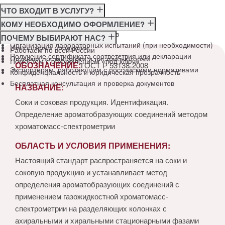
ЧТО ВХОДИТ В УСЛУГУ?
Консультация по требованиям ГОСТ
КОМУ НЕОБХОДИМО ОФОРМЛЕНИЕ?
Подготовка и подача документов
Производителям
ПОЧЕМУ ВЫБИРАЮТ НАС?
Организация лабораторных испытаний (при необходимости)
Импортёрам продукции
Работаем по всей России
Получение сертификата соответствия или декларации
Оптовым поставщикам и дистрибьюторам
Помогаем с оформлением «под ключ»
ОБОЗНАЧЕНИЕ:
ГОСТ Р 53138-2008
Экспортёрам, работающим с российскими нормативами
Конфиденциальность и юридическая прозрачность
Бесплатная консультация и проверка документов
НАЗВАНИЕ:
Соки и соковая продукция. Идентификация.
Определение ароматобразующих соединений методом
хроматомасс-спектрометрии
ОБЛАСТЬ И УСЛОВИЯ ПРИМЕНЕНИЯ:
Настоящий стандарт распространяется на соки и
соковую продукцию и устанавливает метод
определения ароматобразующих соединений с
применением газожидкостной хроматомасс-
спектрометрии на разделяющих колонках с
ахиральными и хиральными стационарными фазами