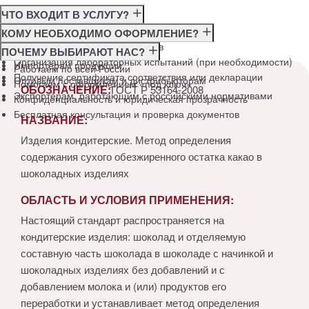
ЧТО ВХОДИТ В УСЛУГУ?
Консультация по требованиям ГОСТ
КОМУ НЕОБХОДИМО ОФОРМЛЕНИЕ?
Подготовка и подача документов
Производителям
ПОЧЕМУ ВЫБИРАЮТ НАС?
Организация лабораторных испытаний (при необходимости)
Импортёрам продукции
Работаем по всей России
Получение сертификата соответствия или декларации
Оптовым поставщикам и дистрибьюторам
Помогаем с оформлением «под ключ»
ОБОЗНАЧЕНИЕ:
ГОСТ Р 53164-2008
Экспортёрам, работающим с российскими нормативами
Конфиденциальность и юридическая прозрачность
Бесплатная консультация и проверка документов
НАЗВАНИЕ:
Изделия кондитерские. Метод определения
содержания сухого обезжиренного остатка какао в
шоколадных изделиях
ОБЛАСТЬ И УСЛОВИЯ ПРИМЕНЕНИЯ:
Настоящий стандарт распространяется на
кондитерские изделия: шоколад и отделяемую
составную часть шоколада в шоколаде с начинкой и
шоколадных изделиях без добавлений и с
добавлением молока и (или) продуктов его
переработки и устанавливает метод определения