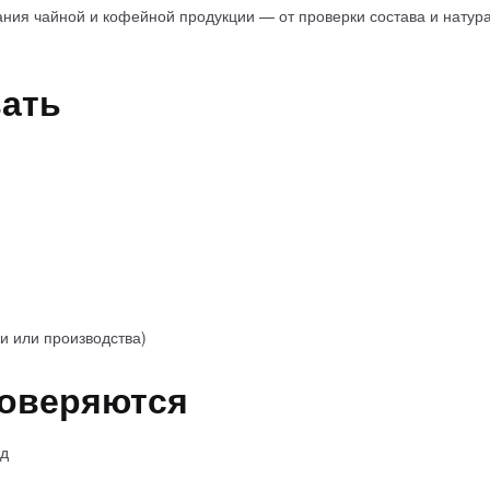
ия чайной и кофейной продукции — от проверки состава и натура
вать
и или производства)
роверяются
ид