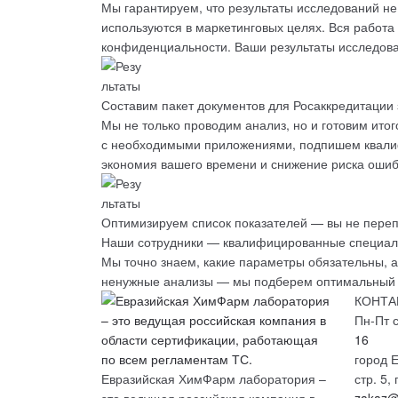
Мы гарантируем, что результаты исследований
не
используются в маркетинговых целях. Вся работа
конфиденциальности. Ваши результаты исследов
Составим пакет документов для Росаккредитации 
Мы не только проводим анализ, но и
готовим ито
с необходимыми приложениями, подпишем квалиф
экономия вашего времени и снижение риска оши
Оптимизируем список показателей — вы не переп
Наши сотрудники —
квалифицированные специал
Мы точно
знаем, какие параметры обязательны
, 
ненужные анализы — мы подберем оптимальный м
КОНТА
Пн-Пт с
16
город Е
Евразийская ХимФарм лаборатория –
стр. 5
это ведущая российская компания в
zakaz@