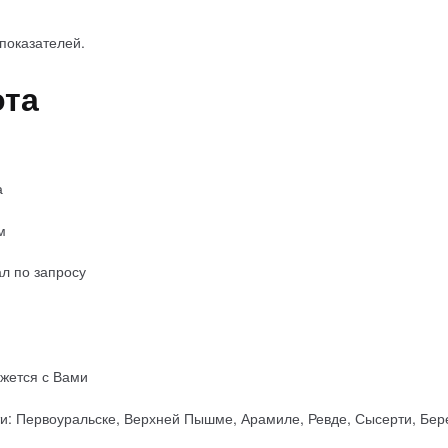
показателей.
ота
а
м
л по запросу
яжется с Вами
и: Первоуральске, Верхней Пышме, Арамиле, Ревде, Сысерти, Бере