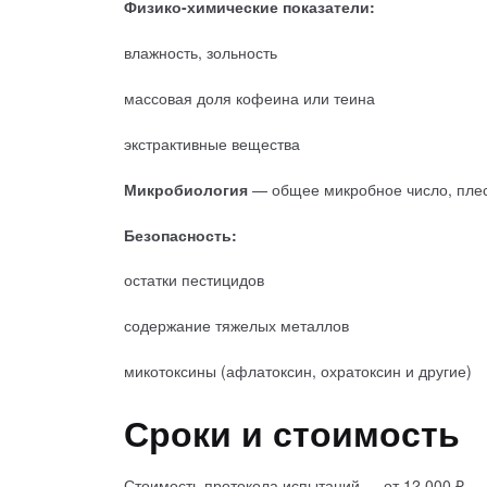
Физико-химические показатели:
влажность, зольность
массовая доля кофеина или теина
экстрактивные вещества
Микробиология
— общее микробное число, пле
Безопасность:
остатки пестицидов
содержание тяжелых металлов
микотоксины (афлатоксин, охратоксин и другие)
Сроки и стоимость
Стоимость протокола испытаний — от 12 000 ₽