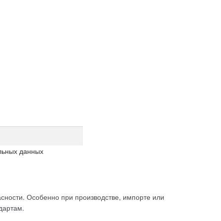
льных данных
асности. Особенно при производстве, импорте или
дартам.