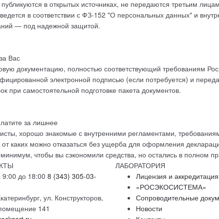
 публикуются в открытых источниках
, не передаются третьим лицам
 ведется
в соответствии с ФЗ-152 "О персональных данных"
и внутр
аний — под надежной защитой.
за Вас
говую документацию
, полностью соответствующий требованиям Ро
ицированной электронной подписью (если потребуется) и переда
бок
при самостоятельной подготовке пакета документов.
латите за лишнее
исты
, хорошо знакомые с внутренними регламентами, требования
а от каких можно отказаться без ущерба для оформления деклараци
инимум, чтобы вы сэкономили средства, но остались в полном пр
КТЫ
ЛАБОРАТОРИЯ
 9:00 до 18:00
8 (343) 305-03-
Лицензия и аккредитация
«РОСЭКОСИСТЕМА»
катеринбург, ул. Конструкторов,
Сопроводительные доку
, помещение 141
Новости
ecksert.ru
Контакты