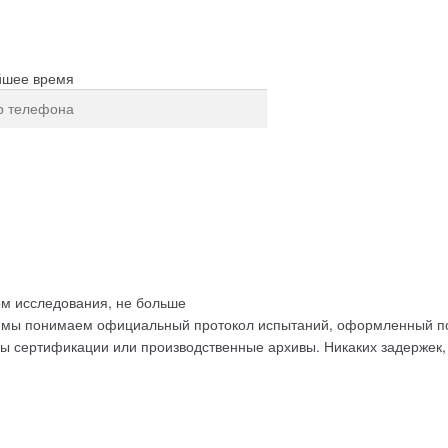
йшее время
рсональных данных
ом исследования, не больше
ом мы понимаем
официальный протокол испытаний
, оформленный п
ры сертификации или производственные архивы. Никаких задержек,