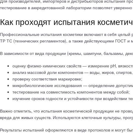
Для производителей, импортеров и дистрибьюторов испытания пр
тестирование в аккредитованной лаборатории позволяет уверенно
Как проходят испытания космети
Профессиональные испытания косметики включают в себя целый ря
ТР ТС (технических регламентов), а также действующими ГОСТ и
В зависимости от вида продукции (кремы, шампуни, бальзамы, дек
оценку физико-химических свойств — измерение pH, вязкости,
анализ массовой доли компонентов — воды, жиров, спиртов,
проверку соответствия маркировке;
микробиологические исследования — определение допустимог
тестирование на совместимость компонентов между собой;
изучение сроков годности и устойчивости при воздействии те
Важно отметить, что испытания косметической продукции не пров
вреда для живых существ. Используются клеточные культуры, про
Результаты испытаний оформляются в виде протоколов и могут быт