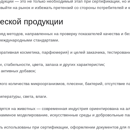
одукции — это не только необходимый этап при сертификации, но
 выйти на рынок и избежать претензий со стороны потребителей и
ческой продукции
д методов, направленных на проверку показателей качества и без
 международными стандартами.
оративная косметика, парфюмерия) и целей заказчика, тестирован
 стабильности, цвета, запаха и других характеристик;
 активных добавок;
о количества микроорганизмов, плесени, бактерий, отсутствие па
мпературы, света, влаги.
одятся на животных — современная индустрия ориентирована на а
граммное моделирование, искусственные среды и добровольные па
ь использованы при сертификации, оформлении документов для пос