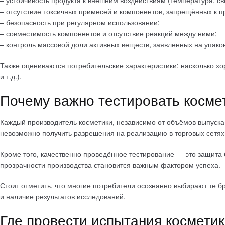
– устойчивость продукта к внешним воздействиям (температура, све
– отсутствие токсичных примесей и компонентов, запрещённых к 
– безопасность при регулярном использовании;
– совместимость компонентов и отсутствие реакций между ними;
– контроль массовой доли активных веществ, заявленных на упаков
Также оцениваются потребительские характеристики: насколько х
и т.д.).
Почему важно тестировать косме
Каждый производитель косметики, независимо от объёмов выпуска 
невозможно получить разрешения на реализацию в торговых сетях,
Кроме того, качественно проведённое тестирование — это защита 
прозрачности производства становится важным фактором успеха.
Стоит отметить, что многие потребители осознанно выбирают те 
и наличие результатов исследований.
Где провести испытания космети