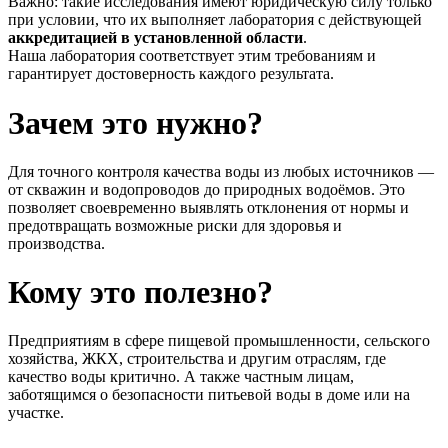
Важно:
такие
исследования
имеют
юридическую
силу
только
при
условии,
что
их
выполняет
лаборатория
с
действующей
аккредитацией
в
установленной
области
.
Наша
лаборатория
соответствует
этим
требованиям
и
гарантирует
достоверность
каждого
результата.
Зачем
это
нужно?
Для
точного
контроля
качества
воды
из
любых
источников —
от
скважин
и
водопроводов
до
природных
водоёмов.
Это
позволяет
своевременно
выявлять
отклонения
от
нормы
и
предотвращать
возможные
риски
для
здоровья
и
производства.
Кому
это
полезно?
Предприятиям
в
сфере
пищевой
промышленности,
сельского
хозяйства,
ЖКХ,
строительства
и
другим
отраслям,
где
качество
воды
критично.
А
также
частным
лицам,
заботящимся
о
безопасности
питьевой
воды
в
доме
или
на
участке.