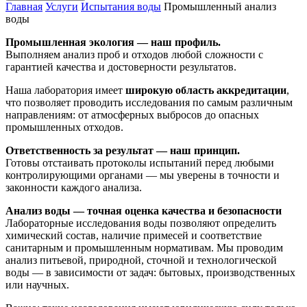
Главная
Услуги
Испытания воды
Промышленный анализ
воды
Промышленная
экология —
наш
профиль.
Выполняем
анализ
проб
и
отходов
любой
сложности
с
гарантией
качества
и
достоверности
результатов.
Наша
лаборатория
имеет
широкую
область
аккредитации
,
что
позволяет
проводить
исследования
по
самым
различным
направлениям:
от
атмосферных
выбросов
до
опасных
промышленных
отходов.
Ответственность
за
результат —
наш
принцип.
Готовы
отстаивать
протоколы
испытаний
перед
любыми
контролирующими
органами —
мы
уверены
в
точности
и
законности
каждого
анализа.
Анализ
воды —
точная
оценка
качества
и
безопасности
Лабораторные
исследования
воды
позволяют
определить
химический
состав,
наличие
примесей
и
соответствие
санитарным
и
промышленным
нормативам.
Мы
проводим
анализ
питьевой,
природной,
сточной
и
технологической
воды —
в
зависимости
от
задач:
бытовых,
производственных
или
научных.