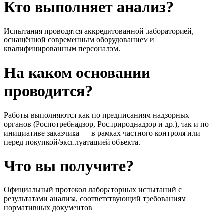
Кто
выполняет
анализ?
Испытания
проводятся
аккредитованной
лабораторией,
оснащённой
современным
оборудованием
и
квалифицированным
персоналом.
На
каком
основании
проводится?
Работы
выполняются
как
по
предписаниям
надзорных
органов (
Роспотребнадзор,
Росприроднадзор
и
др.),
так
и
по
инициативе
заказчика —
в
рамках
частного
контроля
или
перед
покупкой/
эксплуатацией
объекта.
Что
вы
получите?
Официальный
протокол
лабораторных
испытаний
с
результатами
анализа,
соответствующий
требованиям
нормативных
документов