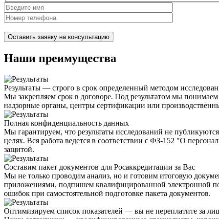
Нажимая на кнопку, вы разрешаете
обработку персональных д
Наши преимущества
Результаты — строго в срок определенный методом исследован
Мы закрепляем срок в договоре. Под результатом мы понимае
надзорные органы, центры сертификации или производственн
Полная конфиденциальность данных
Мы гарантируем, что результаты исследований
не публикуются
целях. Вся работа ведется
в соответствии с ФЗ-152 "О персона
защитой.
Составим пакет документов для Росаккредитации за Вас
Мы не только проводим анализ, но и
готовим итоговую докум
приложениями, подпишем квалифицированной электронной под
ошибок
при самостоятельной подготовке пакета документов.
Оптимизируем список показателей — вы не переплатите за ли