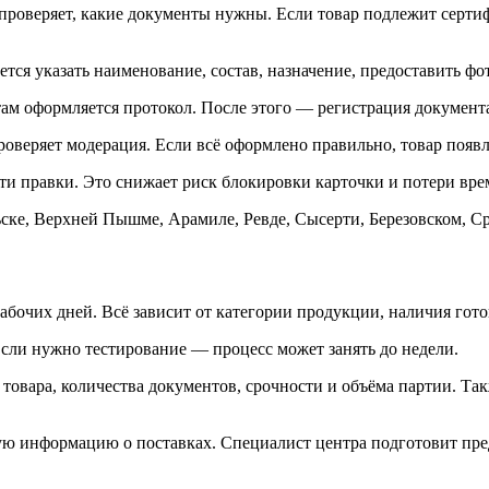
 проверяет, какие документы нужны. Если товар подлежит серт
тся указать наименование, состав, назначение, предоставить ф
ам оформляется протокол. После этого — регистрация документа
веряет модерация. Если всё оформлено правильно, товар появля
ти правки. Это снижает риск блокировки карточки и потери вре
ске, Верхней Пышме, Арамиле, Ревде, Сысерти, Березовском, Ср
рабочих дней. Всё зависит от категории продукции, наличия го
сли нужно тестирование — процесс может занять до недели.
товара, количества документов, срочности и объёма партии. Та
ую информацию о поставках. Специалист центра подготовит пред