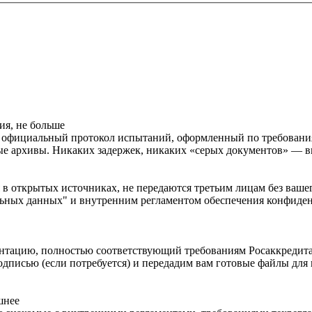
анных
ия, не больше
м
официальный протокол испытаний
, оформленный по требовани
ые архивы. Никаких задержек, никаких «серых документов» — 
 в открытых источниках
, не передаются третьим лицам без ваш
льных данных"
и внутренним регламентом обеспечения конфиден
ентацию
, полностью соответствующий требованиям Росаккредит
писью (если потребуется) и передадим вам готовые файлы для
шнее