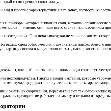
аждый из них решает свою задачу.
ид и простые характеристики: цвет, запах, мутность, кислотно
ивы и приборы, которые выявляют соли, металлы, органические 
 металлов — именно они чаще всего становятся источником про
ие исследования. Они показывают, какие микроорганизмы содерж
ография, спектрофотометрия и другие виды высокоточного ана
ю картину состава и могут точно сказать, насколько стоки соот
документ, который показывает, насколько вода соответствует тр
ли нефтепродуктам. Иногда находят бактерии, которые угрожаю
 в этом случае предприятие получает возможность заранее модер
ации очистных сооружений, пересматривают технологические п
ерждает: предприятие работает по закону и не наносит вреда эк
боратории