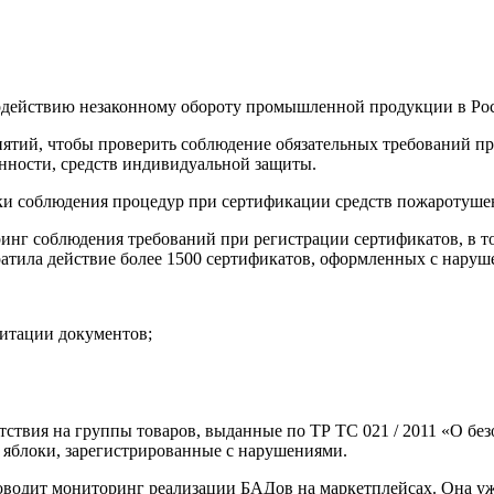
водействию незаконному обороту промышленной продукции в Ро
иятий, чтобы проверить соблюдение обязательных требований 
нности, средств индивидуальной защиты.
нки соблюдения процедур при сертификации средств пожаротуше
инг соблюдения требований при регистрации сертификатов, в т
кратила действие более 1500 сертификатов, оформленных с нару
итации документов;
тствия на группы товаров, выданные по ТР ТС 021 / 2011 «О бе
 яблоки, зарегистрированные с нарушениями.
одит мониторинг реализации БАДов на маркетплейсах. Она уже 