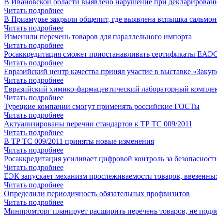
В Ивановской области выявлено нарушение при декларирован
Читать подробнее
В Приамурье закрыли общепит, где выявлена вспышка сальмон
Читать подробнее
Изменили перечень товаров для параллельного импорта
Читать подробнее
Росаккредитация сможет приостанавливать сертификаты ЕАЭС 
Читать подробнее
Евразийский центр качества принял участие в выставке «Заку
Читать подробнее
Евразийский химико-фармацевтический лабораторный комплекс 
Читать подробнее
Турецкие компании смогут применять российские ГОСТы
Читать подробнее
Актуализированы перечни стандартов к ТР ТС 009/2011
Читать подробнее
В ТР ТС 009/2011 приняты новые изменения
Читать подробнее
Росаккредитация усиливает цифровой контроль за безопасност
Читать подробнее
ЕЭК запускает механизм прослеживаемости товаров, ввезенны
Читать подробнее
Определили периодичность обязательных профвизитов
Читать подробнее
Минпромторг планирует расширить перечень товаров, не по