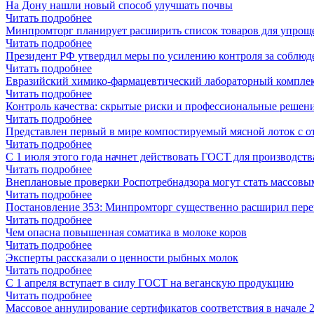
На Дону нашли новый способ улучшать почвы
Читать подробнее
Минпромторг планирует расширить список товаров для упрощ
Читать подробнее
Президент РФ утвердил меры по усилению контроля за соблюд
Читать подробнее
Евразийский химико-фармацевтический лабораторный компл
Читать подробнее
Контроль качества: скрытые риски и профессиональные решения
Читать подробнее
Представлен первый в мире компостируемый мясной лоток с 
Читать подробнее
С 1 июля этого года начнет действовать ГОСТ для производст
Читать подробнее
Внеплановые проверки Роспотребнадзора могут стать массовы
Читать подробнее
Постановление 353: Минпромторг существенно расширил пер
Читать подробнее
Чем опасна повышенная соматика в молоке коров
Читать подробнее
Эксперты рассказали о ценности рыбных молок
Читать подробнее
С 1 апреля вступает в силу ГОСТ на веганскую продукцию
Читать подробнее
Массовое аннулирование сертификатов соответствия в начале 2