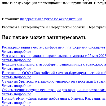
ним 1932 декларации с потенциальными нарушениями. В резул
Источник:
Федеральная служба по аккредитации
Работаем в Екатеринбурге и Свердловской области: Первоураль
Вас также может заинтересовать
Росаккредитация вместе с цифровыми платформами блокирует
Читать подробнее
Что изменится в правилах параллельного импорта с 27 мая 2026
Читать подробнее
Будущие специалисты агросферы познакомились с возможност
Читать подробнее
Вступление ООО «Евразийский химико-фармацевтический
Читать подробнее
Студенты Уральского аграрного университета посетили Евраз
Читать подробнее
Об изменении порядка регистрации деклараций на протокола
Читать подробнее
Прямой эфир: «Санитарные требования к бизнесу. Как защитить
Читать подробнее