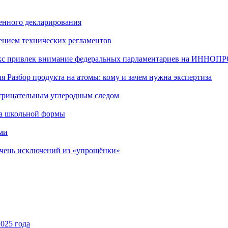
енного декларирования
ением технических регламентов
екс привлек внимание федеральных парламентариев на ИННОП
 Разбор продукта на атомы: кому и зачем нужна экспертиза
отрицательным углеродным следом
ва школьной формы
ми
ечень исключений из «упрощёнки»
025 года