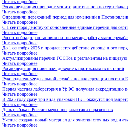
Читать подробнее
Росаккредитация проводит мониторинг органов по сертифика
Читать подробнее
Определили переходный период для изменений в Постановлен
Читать подробнее
С 1 сентября действуют обновленные единые перечни для сер
Читать подробнее
Роспотребнадзор остановил на три месяца работу мясоперераб
Читать подробнее
До 1 сентября 2026 г. продлевается действие упрощённого по
Читать подробнее
Актуализированы перечни ГОСТов к регламентам на пищевую
Читать подробнее
Росаккредитация повышает доверие к протоколам испытаний
Читать подробнее
Руководитель Федеральной службы по аккредитации посетил 
Читать подробнее
Первая частная лаборатория в УрФО получила аккредитацию 
Читать подробнее
В 2025 году сразу три вида упаковки ПЭТ окажутся под запрет
Читать подробнее
День рыбака в России: меры профилактики паразитозов
Читать подробнее
Ученые создали новый материал для очистки сточных вод и ат
Читать подробнее