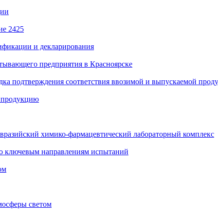
ции
ие 2425
тификации и декларирования
атывающего предприятия в Красноярске
рядка подтверждения соответствия ввозимой и выпускаемой прод
 продукцию
Евразийский химико-фармацевтический лабораторный комплекс
по ключевым направлениям испытаний
ом
мосферы светом