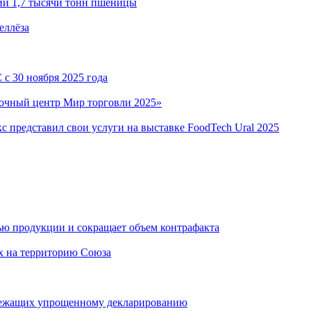
ии 1,7 тысячи тонн пшеницы
еллёза
с 30 ноября 2025 года
почный центр Мир торговли 2025»
представил свои услуги на выставке FoodTech Ural 2025
ью продукции и сокращает объем контрафакта
х на территорию Союза
длежащих упрощенному декларированию