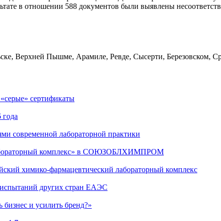
ьтате в отношении 588 документов были выявлены несоответств
ске, Верхней Пышме, Арамиле, Ревде, Сысерти, Березовском, Ср
 «серые» сертификаты
 года
ями современной лабораторной практики
 лабораторный комплекс» в СОЮЗОБЛХИМПРОМ
ийский химико-фармацевтический лабораторный комплекс
х испытаний других стран ЕАЭС
 бизнес и усилить бренд?»