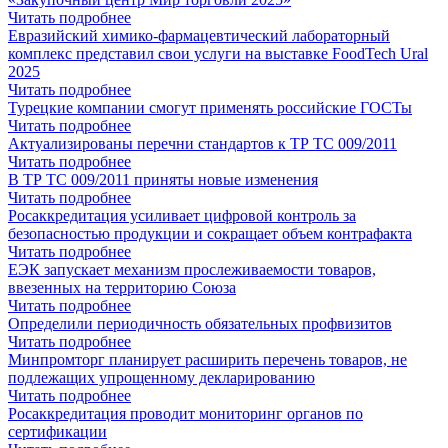
Читать подробнее
Евразийский химико-фармацевтический лабораторный
комплекс представил свои услуги на выставке FoodTech Ural
2025
Читать подробнее
Турецкие компании смогут применять российские ГОСТы
Читать подробнее
Актуализированы перечни стандартов к ТР ТС 009/2011
Читать подробнее
В ТР ТС 009/2011 приняты новые изменения
Читать подробнее
Росаккредитация усиливает цифровой контроль за
безопасностью продукции и сокращает объем контрафакта
Читать подробнее
ЕЭК запускает механизм прослеживаемости товаров,
ввезенных на территорию Союза
Читать подробнее
Определили периодичность обязательных профвизитов
Читать подробнее
Минпромторг планирует расширить перечень товаров, не
подлежащих упрощенному декларированию
Читать подробнее
Росаккредитация проводит мониторинг органов по
сертификации