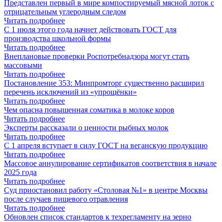
Представлен первый в мире компостируемый мясной лоток с
отрицательным углеродным следом
Читать подробнее
С 1 июля этого года начнет действовать ГОСТ для
производства школьной формы
Читать подробнее
Внеплановые проверки Роспотребнадзора могут стать
массовыми
Читать подробнее
Постановление 353: Минпромторг существенно расширил
перечень исключений из «упрощёнки»
Читать подробнее
Чем опасна повышенная соматика в молоке коров
Читать подробнее
Эксперты рассказали о ценности рыбных молок
Читать подробнее
С 1 апреля вступает в силу ГОСТ на веганскую продукцию
Читать подробнее
Массовое аннулирование сертификатов соответствия в начале
2025 года
Читать подробнее
Суд приостановил работу «Столовая №1» в центре Москвы
после случаев пищевого отравления
Читать подробнее
Обновлен список стандартов к техрегламенту на зерно