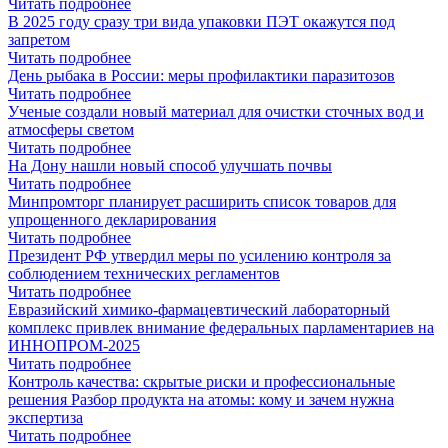
Читать подробнее
В 2025 году сразу три вида упаковки ПЭТ окажутся под
запретом
Читать подробнее
День рыбака в России: меры профилактики паразитозов
Читать подробнее
Ученые создали новый материал для очистки сточных вод и
атмосферы светом
Читать подробнее
На Дону нашли новый способ улучшать почвы
Читать подробнее
Минпромторг планирует расширить список товаров для
упрощенного декларирования
Читать подробнее
Президент РФ утвердил меры по усилению контроля за
соблюдением технических регламентов
Читать подробнее
Евразийский химико-фармацевтический лабораторный
комплекс привлек внимание федеральных парламентариев на
ИННОПРОМ-2025
Читать подробнее
Контроль качества: скрытые риски и профессиональные
решения Разбор продукта на атомы: кому и зачем нужна
экспертиза
Читать подробнее