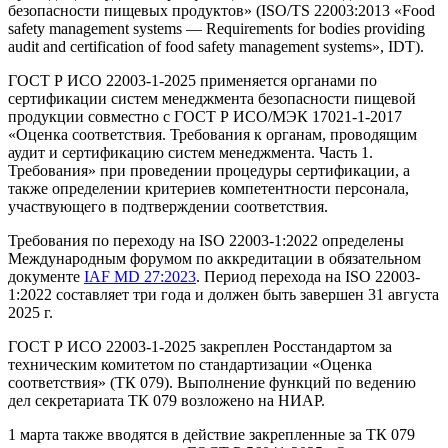
безопасности пищевых продуктов» (ISO/TS 22003:2013 «Food
safety management systems — Requirements for bodies providing
audit and certification of food safety management systems», IDT).
ГОСТ Р ИСО 22003-1-2025 применяется органами по
сертификации систем менеджмента безопасности пищевой
продукции совместно с ГОСТ Р ИСО/МЭК 17021-1-2017
«Оценка соответствия. Требования к органам, проводящим
аудит и сертификацию систем менеджмента. Часть 1.
Требования» при проведении процедуры сертификации, а
также определении критериев компетентности персонала,
участвующего в подтверждении соответствия.
Требования по переходу на ISO 22003-1:2022 определены
Международным форумом по аккредитации в обязательном
документе
IAF MD 27:2023
. Период перехода на ISO 22003-
1:2022 составляет три года и должен быть завершен 31 августа
2025 г.
ГОСТ Р ИСО 22003-1-2025 закреплен Росстандартом за
техническим комитетом по стандартизации «Оценка
соответствия» (ТК 079). Выполнение функций по ведению
дел секретариата ТК 079 возложено на НИАР.
1 марта также вводятся в действие закрепленные за ТК 079